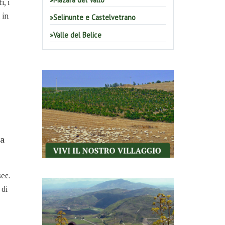
, i
 in
Selinunte e Castelvetrano
Valle del Belice
 a
ec.
 di