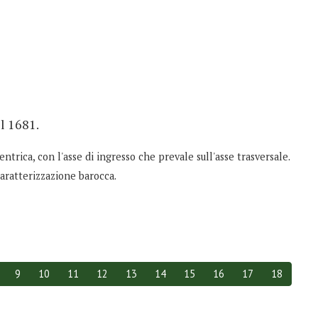
l 1681.
entrica, con l'asse di ingresso che prevale sull'asse trasversale.
caratterizzazione barocca.
9
10
11
12
13
14
15
16
17
18