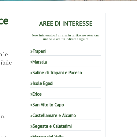
ce
AREE DI INTERESSE
Se sei interessato ad un area in particolare, seleziona
una delle località indicate a seguire
Trapani
o le
ibile
Marsala
Saline di Trapani e Paceco
Isole Egadi
Erice
San Vito lo Capo
lo.
Castellamare e Alcamo
Segesta e Calatafimi
Mazara del Vallo