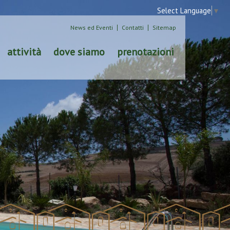
Select Language
▼
News ed Eventi
Contatti
Sitemap
attività
dove siamo
prenotazioni